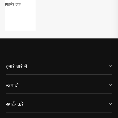
आपको अपनी बिजली की जरूरतों के लिए एसबीएच
सीरीज का तेल डूबा हुआ ट्रांसफार्मर क्यों चुनना चाहिए?
और देखें >>
हमारे बारे में
उत्पादों
संपर्क करें