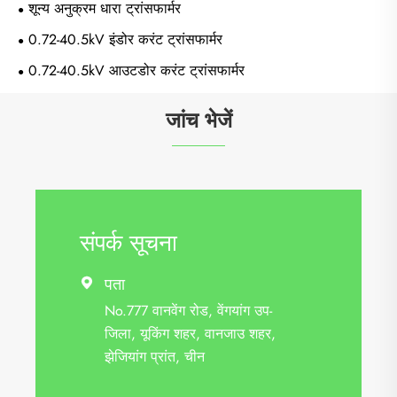
शून्य अनुक्रम धारा ट्रांसफार्मर
0.72-40.5kV इंडोर करंट ट्रांसफार्मर
0.72-40.5kV आउटडोर करंट ट्रांसफार्मर
जांच भेजें
संपर्क सूचना
पता

No.777 वानवेंग रोड, वेंगयांग उप-
जिला, यूकिंग शहर, वानजाउ शहर,
झेजियांग प्रांत, चीन