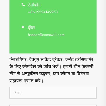
टेलीफोन

+86-15224149953
ईमेल

hannah@comewill.com
स्विचगियर, वैक्यूम सर्किट ब्रेकर, करंट ट्रांसफार्मर
के लिए कॉमविल को जांच भेजें। हमारी चीन फ़ैक्टरी
टीम से अनुकूलित उद्धरण, कम कीमत या विशेषज्ञ
सहायता प्राप्त करें।