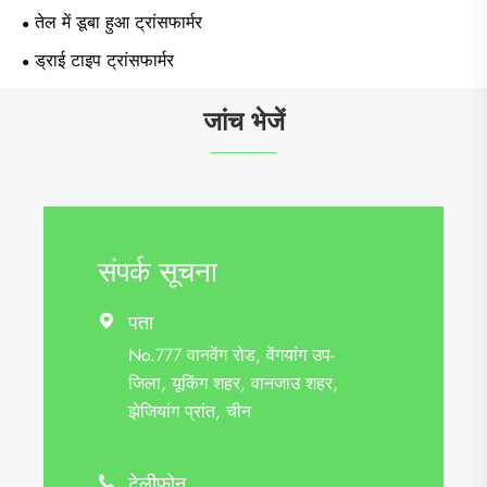
तेल में डूबा हुआ ट्रांसफार्मर
ड्राई टाइप ट्रांसफार्मर
जांच भेजें
संपर्क सूचना
पता

No.777 वानवेंग रोड, वेंगयांग उप-
जिला, यूकिंग शहर, वानजाउ शहर,
झेजियांग प्रांत, चीन
टेलीफोन
