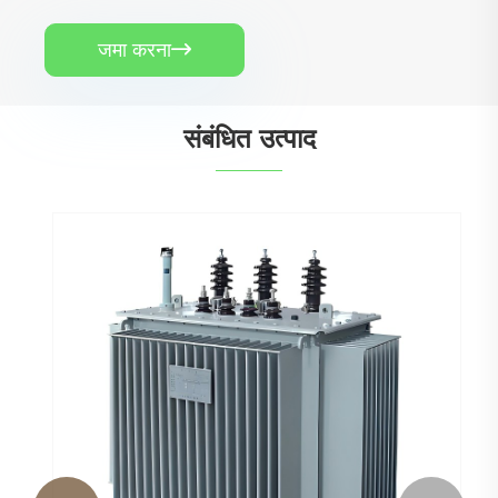
जमा करना

संबंधित उत्पाद