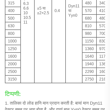
315
480
340
6.3
Dyn11
6.6
±5 या
400
0.4
या
570
410
10
±2×2.5
Yyn0
10.5
500
680
480
11
630
810
570
800
980
700
1000
1150
830
1250
1360
970
1600
1640
1170
2000
1940
1360
2500
2290
1600
3150
2750
2180
टिप्पणी:
1. तालिका दो लोड हानि मान प्रदान करती है: बायां मान Dyn11
वेक्टर समूह पर लागू होता है, और दायां मान Yyn0 वेक्टर समूह पर