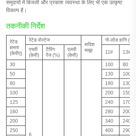
समुदायों में बिजली और प्रकाश व्यवस्था के लिए भी एक उत्कृष्ट
विकल्प है।
तकनीकी निर्देश
रेटेड वोल्टेज
नो-लोड हानि (डब्ल्
रेटेड
सदिश
क्षमता
एचवी
टैपिंग
एलवी
समूह
11#
13#
(केवीए)
(केवी)
रेंज (%)
(केवी)
30
100
80
50
130
100
80
180
130
100
200
150
125
240
170
160
280
200
200
340
240
250
400
290
6