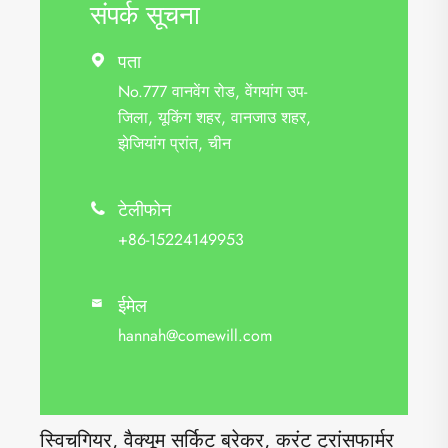
संपर्क सूचना
पता

No.777 वानवेंग रोड, वेंगयांग उप-
जिला, यूकिंग शहर, वानजाउ शहर,
झेजियांग प्रांत, चीन
टेलीफोन

+86-15224149953
ईमेल

hannah@comewill.com
स्विचगियर, वैक्यूम सर्किट ब्रेकर, करंट ट्रांसफार्मर