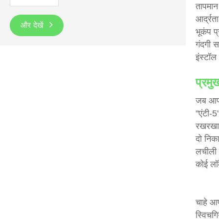
तापमान
आर्द्र
और देखें
भूकंप प
गंदगी स
इंस्टॉल
प्रमु
जब आप इ
"एंटी-
रखरखा
दो निक
लचीली 
कोई लॉ
चाहे आ
स्विचग