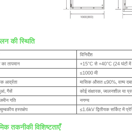
ालन की स्थिति
विनिर्देश
श का तापमान
+15°C से +40°C (24 घंटों 
≤1000 मी
षिक आर्द्रता
मासिक औसत ≤90%, वाष्प दब
आं, गैसें
कोई संक्षारक, ज्वलनशील या प्र
जमीन गति
नगण्य
 चुम्बकीय हस्तक्षेप
≤1.6kV द्वितीयक सर्किट में प्रे
मिक तकनीकी विशिष्टताएँ