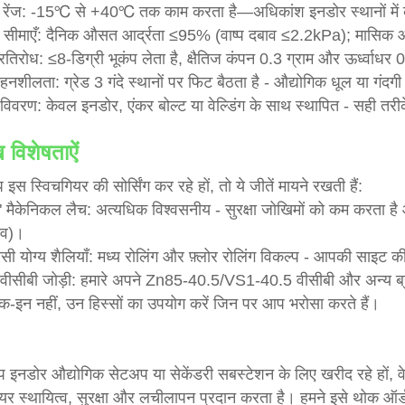
 रेंज: -15℃ से +40℃ तक काम करता है—अधिकांश इनडोर स्थानों में 
ता सीमाएँ: दैनिक औसत आर्द्रता ≤95% (वाष्प दबाव ≤2.2kPa); मासि
्रतिरोध: ≤8-डिग्री भूकंप लेता है, क्षैतिज कंपन 0.3 ग्राम और ऊर्ध्वाधर 
हनशीलता: ग्रेड 3 गंदे स्थानों पर फिट बैठता है - औद्योगिक धूल या गं
 विवरण: केवल इनडोर, एंकर बोल्ट या वेल्डिंग के साथ स्थापित - सही त
ख विशेषताऐं
स स्विचगियर की सोर्सिंग कर रहे हों, तो ये जीतें मायने रखती हैं:
5" मैकेनिकल लैच: अत्यधिक विश्वसनीय - सुरक्षा जोखिमों को कम करता
व)।
ासी योग्य शैलियाँ: मध्य रोलिंग और फ़्लोर रोलिंग विकल्प - आपकी स
वीसीबी जोड़ी: हमारे अपने Zn85-40.5/VS1-40.5 वीसीबी और अन्य ब्र
क-इन नहीं, उन हिस्सों का उपयोग करें जिन पर आप भरोसा करते हैं।
प इनडोर औद्योगिक सेटअप या सेकेंडरी सबस्टेशन के लिए खरीद रहे हों
ियर स्थायित्व, सुरक्षा और लचीलापन प्रदान करता है। हमने इसे थोक 