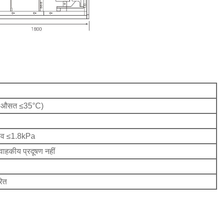
में औसत ≤35°C)
ाव ≤1.8kPa
वाहकीय प्रदूषण नहीं
रित