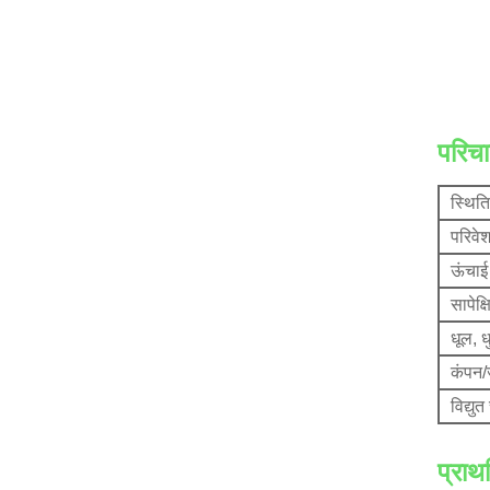
परिच
स्थिति
परिवे
ऊंचाई
सापेक्
धूल, धु
कंपन/
विद्युत
प्राथ