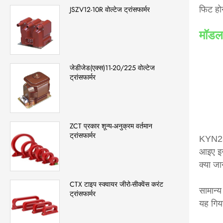
फिट होन
JSZV12-10R वोल्टेज ट्रांसफार्मर
मॉडल
जेडीजेड(एक्स)11-20/225 वोल्टेज
ट्रांसफार्मर
ZCT प्रकार शून्य-अनुक्रम वर्तमान
ट्रांसफार्मर
KYN28-
आइए इस
क्या ज
CTX टाइप स्क्वायर जीरो-सीक्वेंस करंट
सामान्य
ट्रांसफार्मर
यह गियर