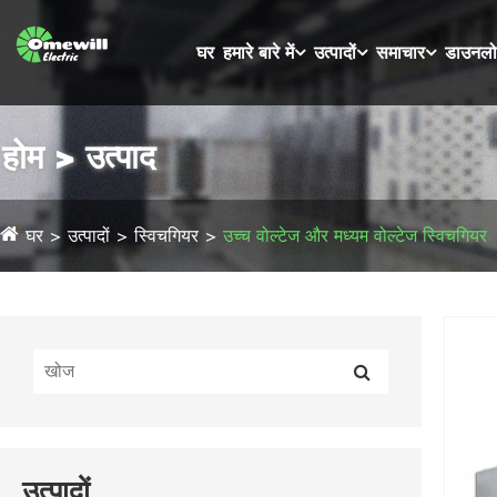
घर
हमारे बारे में
उत्पादों
समाचार
डाउनल
होम > उत्पाद
घर
उत्पादों
स्विचगियर
उच्च वोल्टेज और मध्यम वोल्टेज स्विचगियर
उत्पादों