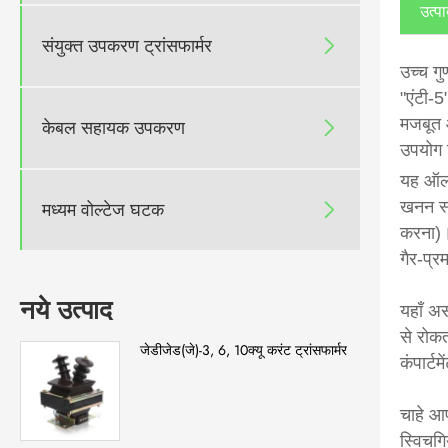
उत्पा
संयुक्त उपकरण ट्रांसफार्मर

उच्च गु
"एंटी-5
मजबूत आ
केबल सहायक उपकरण

उपयोग 
यह ऑल-इ
मध्यम वोल्टेज घटक
खनन स्

करना)।
गैर-प्र
नये उत्पाद
यहाँ अ
से रोकत
जेडीजेड(जे)-3, 6, 10क्यू करंट ट्रांसफार्मर
कंपार्ट
चाहे आ
स्विचग