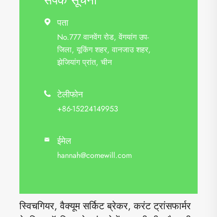
पता

No.777 वानवेंग रोड, वेंगयांग उप-
जिला, यूकिंग शहर, वानजाउ शहर,
झेजियांग प्रांत, चीन
टेलीफोन

+86-15224149953
ईमेल

hannah@comewill.com
स्विचगियर, वैक्यूम सर्किट ब्रेकर, करंट ट्रांसफार्मर