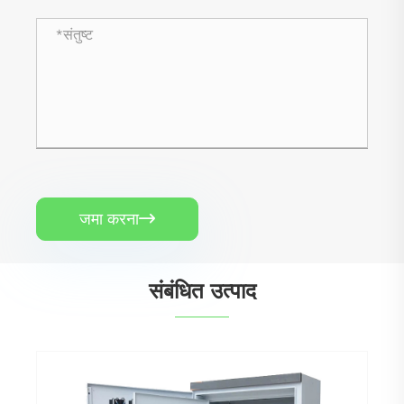
जमा करना

संबंधित उत्पाद