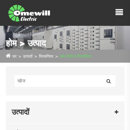
होम > उत्पाद
घर
उत्पादों
स्विचगियर
कम वोल्टेज स्विचगियर
उत्पादों