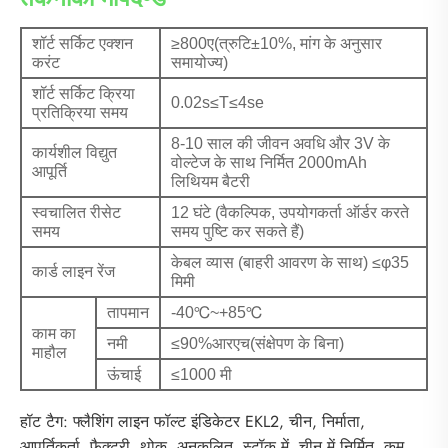
शॉर्ट सर्किट एक्शन
≥800ए(त्रुटि±10%, मांग के अनुसार
करंट
समायोज्य)
शॉर्ट सर्किट क्रिया
0.02s≤T≤4se
प्रतिक्रिया समय
8-10 साल की जीवन अवधि और 3V के
कार्यशील विद्युत
वोल्टेज के साथ निर्मित 2000mAh
आपूर्ति
लिथियम बैटरी
स्वचालित रीसेट
12 घंटे (वैकल्पिक, उपयोगकर्ता ऑर्डर करते
समय
समय पुष्टि कर सकते हैं)
केबल व्यास (बाहरी आवरण के साथ) ≤φ35
कार्ड लाइन रेंज
मिमी
तापमान
-40℃~+85℃
काम का
नमी
≤90%आरएच(संक्षेपण के बिना)
माहौल
ऊंचाई
≤1000 मी
हॉट टैग: फ्लैशिंग लाइन फॉल्ट इंडिकेटर EKL2, चीन, निर्माता,
आपूर्तिकर्ता, फैक्टरी, थोक, अनुकूलित, स्टॉक में, चीन में निर्मित, कम