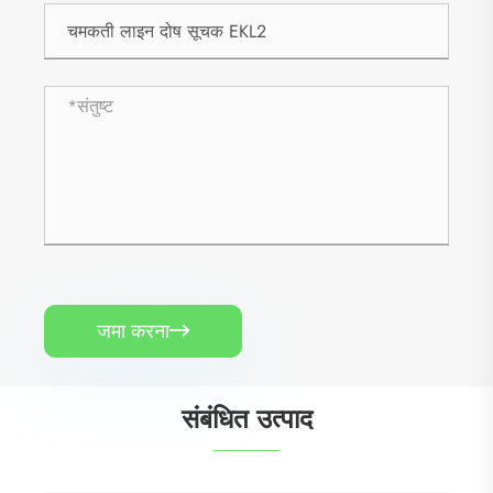
जमा करना

संबंधित उत्पाद